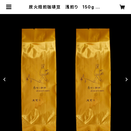
炭火焙煎珈琲豆 浅煎り 150g ×2
袋set | 6kakucoffee