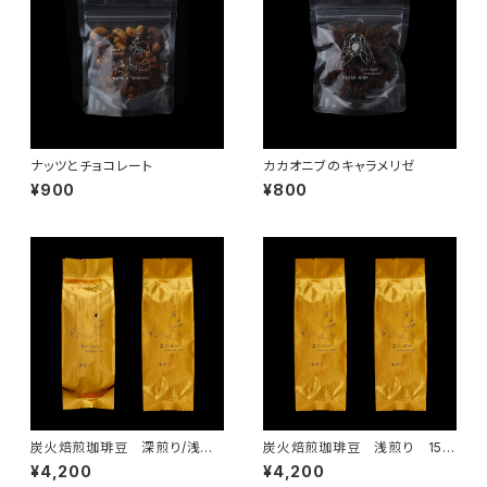
ナッツとチョコレート
カカオニブのキャラメリゼ
¥900
¥800
炭火焙煎珈琲豆 深煎り/浅煎
炭火焙煎珈琲豆 浅煎り 150
り 150g ×2袋set
g ×2袋set
¥4,200
¥4,200