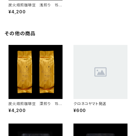
炭火焙煎珈琲豆 浅煎り 150
g ×2袋set
¥4,200
その他の商品
炭火焙煎珈琲豆 深煎り 150
クロネコヤマト発送
g ×2袋set
¥4,200
¥600